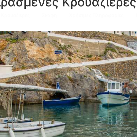
ιρασμένες Κρουαζιέρες
Κρουαζιέρες
Σκάφη
Χρήσιμες Πληροφορίες