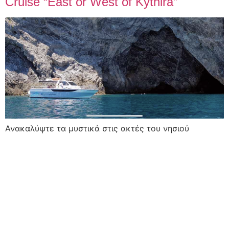
Cruise “East or West of Kythira”
Ανακαλύψτε τα μυστικά στις ακτές του νησιού